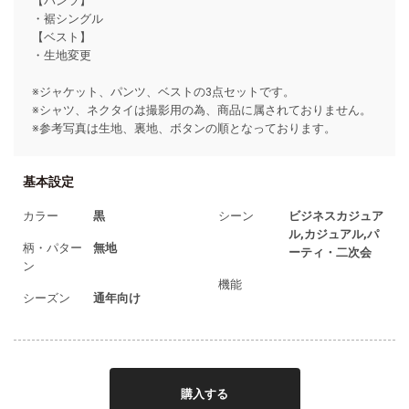
【パンツ】
・裾シングル
【ベスト】
・生地変更
お買い物を続ける
カートへ進む
※ジャケット、パンツ、ベストの3点セットです。
※シャツ、ネクタイは撮影用の為、商品に属されておりません。
※参考写真は生地、裏地、ボタンの順となっております。
基本設定
カラー
黒
シーン
ビジネスカジュア
ル,カジュアル,パ
柄・パター
無地
ーティ・二次会
ン
機能
シーズン
通年向け
購入する