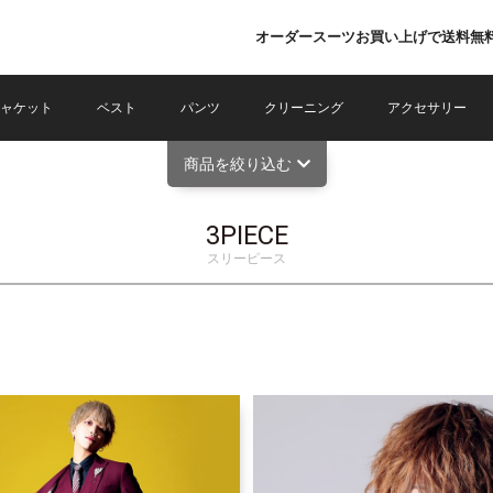
オーダースーツお買い上げで送料無
ャケット
ベスト
パンツ
クリーニング
アクセサリー
商品を絞り込む
Pattern
絞り込んで検索
検索条件をリセット
3PIECE
コール
ネイビー
無地
ストライプ
スリーピース
プル
ブラウン
Price
ジュ
白
～39,800円
～59,800円
～89,800円
～99,800円
Function