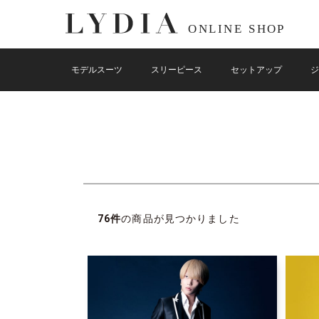
モデルスーツ
スリーピース
セットアップ
ジ
Color
黒
グレー
チャ
ブルー
グリーン
パー
カーキ
赤
ベー
76件
の商品が見つかりました
Season
通年向け
春夏向け
秋冬向け