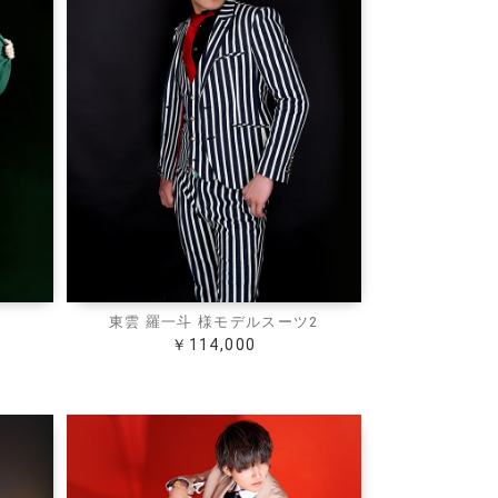
東雲 羅一斗 様モデルスーツ2
￥114,000