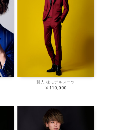
防シワ性
超軽量
賢人 様モデルスーツ
￥110,000