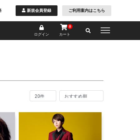
料
新規会員登録
ご利用案内はこちら
0
カート
ログイン
チェック
その他模様
～69,800円
～79,800円