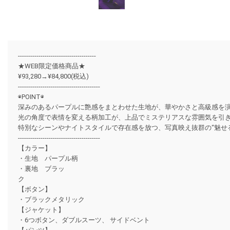
--------------------------------------
★WEB限定価格商品★
¥93,280→¥84,800(税込)
----------------------------------------
◉POINT◉
深みのあるパープルに艶感をまとわせた生地が、華やかさと高級感を
光の角度で表情を変える柄加工が、上品でミステリアスな雰囲気を引
特別なシーンやナイトスタイルで存在感を放つ、写真映え抜群の“魅せ
----------------------------------------
【カラー】
・生地 パープル柄
・裏地 ブラッ
【ボタン】
・ブラックメタリック
【ジャケット】
・6つボタン、ダブルスーツ、 サイドベント