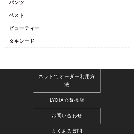
パンツ
ベスト
ビューティー
タキシード
ネットでオーダー利用方
法
LYDIA心斎橋店
美詞さつき様モデルスーツ
お問い合わせ
白と黒のコントラストで、強い印象を。さらに、
大きめのコインドット柄で派手さの中に可愛さも
よくある質問
あるスーツスタイル。主役の為のスーツです。