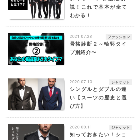
説！これで基本が全て
わかる！
2021.07.23
ファッション
骨格診断２～輪郭タイ
プ別紹介〜
ショウゴ様モデルスーツ
主役感のある赤チェックのツーピーススーツ。英
2020.07.10
ジャケット
国調なダブルブレストで重厚感のあるデザインと
シングルとダブルの違
なっております。チャック柄のお問い合わせ多数
い【スーツの歴史と選
頂いております。
び方】
【カラー】レッド、裏地ブラック
【デザイン】タータンチェック柄、内ポケット付
き
2020.08.11
ジャケット
【オプション】サテンラペル、ダブルブレスト
知っておきたい！ショ
【仕様】