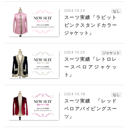
椿心様モデルスーツ
2024.10.24
なし
青生地ベースに白色のストライプが鮮やかなスタ
スーツ実績「ラビット
イリッシュなスーツです。
ピンクスタンドカラー
ボタンを白色にすることにより華やかなイメージ
ジャケット」
に仕上がりました。
裏生地はオレンジベースのエルメス調ド派手生地
で華やかな印象を与えます。
2024.10.23
ジャケット
【カラー】ブルー
スーツ実績「レトロレ
【デザイン】白ストライプ、内ポケット付き
ースベロアジャケッ
【オプション】セッパ カラー:白色変更
ト」
【仕様】
◆ジャケット1つボタン・シングルスーツ・センタ
ーベント
2024.10.18
なし
◆パンツ 裾シングル
スーツ実績 「レッド
◆ベスト 4つボタン・U字・背中裏地
ベロアパイピングスー
ツ」