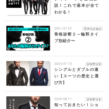
松坂桃李さん
説！これで基本が全て
卵型の顔は縦と横の長さが同じ1:1の比率になりま
す。
わかる！
とてもバランスが良く、卵型が顔型の標準とされ
て、理想の輪郭ですね。
2021.07.23
ファッション
特徴はまさしく卵のような丸みのあるフェイスラ
骨格診断２～輪郭タイ
インで、あごやおでこも丸みを帯び優しい印象を
プ別紹介〜
持ちながら、立体的な顔立ちに見えます。
『イメージ』
卵型タイプの方は柔らかな印象を持たれま
す。
2020.07.10
ジャケット
優等生に見られがちだったり、上品なイメ
シングルとダブルの違
ージが特徴です。
い【スーツの歴史と選
スッキリとした印象で、どんな襟元のデザ
び方】
インでも似合うとされています。
2020.08.11
ジャケット
知っておきたい！ショ
■ストレートフェイスライン