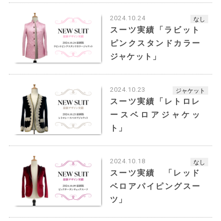
芸能人で例えると、
丸顔→小池徹平さん、向井理さん、 櫻井翔さん
2024.10.24
なし
面長→要潤さん、玉木宏さん、ディーン・フジオ
スーツ実績「ラビット
カさん
ピンクスタンドカラー
丸顔の方は顔の縦幅と横幅がほぼ等しいのが特徴
ジャケット」
です。
卵型の特徴よりも、縦幅（卵型とは違い、髪の生
2024.10.23
ジャケット
え際〜顎先）：横幅（両頬骨の張っている部分を
スーツ実績「レトロレ
一直線にしたライン）＝1：1といった特徴に近い
ースベロアジャケッ
と、丸顔です。
ト」
『イメージ』
カーブ型のお顔は頬がふっくらとして見え
2024.10.18
なし
る分、可愛らしい印象で、特に年齢よりも
スーツ実績 「レッド
若く見られることが多いのも丸型顔の特徴
ベロアパイピングスー
です。ふんわりと優しいイメージで親しみ
ツ」
やすいお顔立ちです。
オーバル型は日本人には一番多く、馴染み