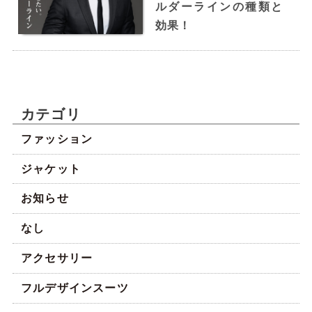
（直線的なお顔立ち）
ルダーラインの種類と
〜ベース型〜
効果！
カテゴリ
ファッション
ジャケット
お知らせ
芸能人で例えると、岡田将生さん、窪田正孝さ
ん、坂口健太郎さん
なし
額より顎幅のほうが広く、えらが張り、顎がとが
っている顔型です。
アクセサリー
『イメージ』
フルデザインスーツ
相手にシャープな印象を与えるとともに、