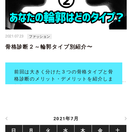
2021.07.23
ファッション
骨格診断２～輪郭タイプ別紹介〜
前回は大きく分けた３つの骨格タイプと骨
格診断のメリット・デメリットを紹介しま
した！
今回はお顔の形でわかる、輪郭別タイプのご紹介
です！
鏡を見ながら自分がどのタイプか一緒に読み取っ
2021年7月
て行きましょう♪
日
月
火
水
木
金
土