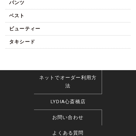
パンツ
男性らしい印象とバイタリティーを感じさ
せます。
ベスト
自信にあふれた堂々とした雰囲気が魅力的
で、初対面でも相手を圧倒させる存在感が
ビューティー
あります。
タキシード
〜トライアングル型〜
ネットでオーダー利用方
法
LYDIA心斎橋店
お問い合わせ
芸能人で例えると、瑛太さん、佐藤健さん、高橋
よくある質問
一生さん