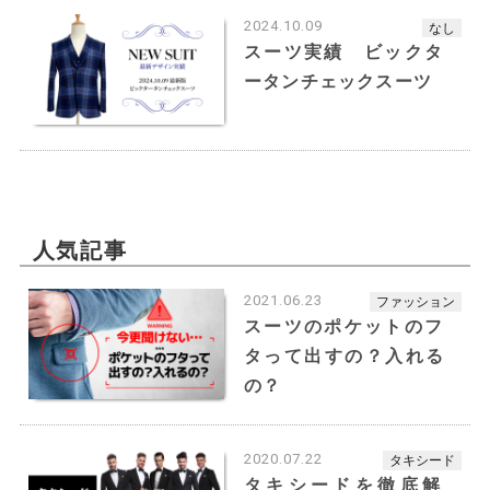
やすい顔立ちで大人っぽく謙虚なイメージ
2024.10.09
なし
の顔立ちとされています。
スーツ実績 ビックタ
ータンチェックスーツ
■ミディアムフェイスライン
（卵型）
〜エッグ型(卵型さん)〜
人気記事
2021.06.23
ファッション
スーツのポケットのフ
タって出すの？入れる
の？
2020.07.22
タキシード
芸能人で例えると、中川大志さん、小栗旬さん、
タキシードを徹底解